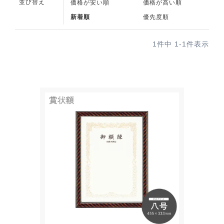
並び替え
価格が安い順
価格が高い順
新着順
優先度順
1
件中
1
-
1
件表示