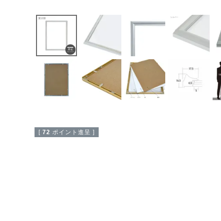
[
72
ポイント進呈 ]