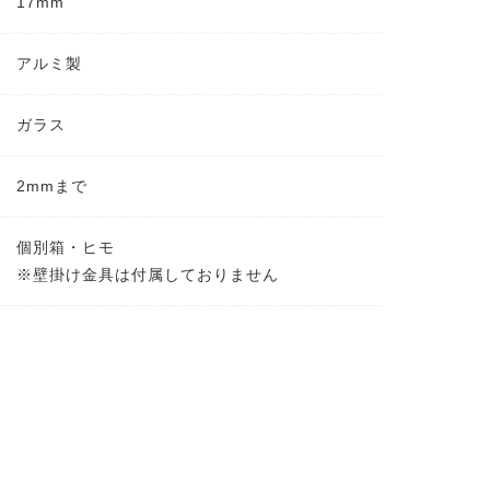
17mm
アルミ製
ガラス
2mmまで
個別箱・ヒモ
※壁掛け金具は付属しておりません