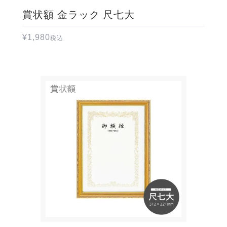
賞状額 金ラック 尺七大
¥
1,980
税込