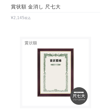
賞状額 金消し 尺七大
¥
2,145
税込