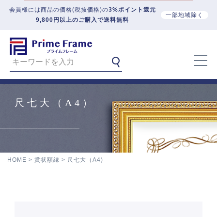
会員様には商品の価格(税抜価格)の
3%ポイント還元
一部地域除く
9,800円以上のご購入で送料無料
尺七大（A4）
HOME
賞状額縁
尺七大（A4)