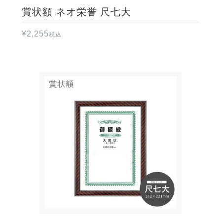
賞状額 ネオ栄誉 尺七大
¥
2,255
税込