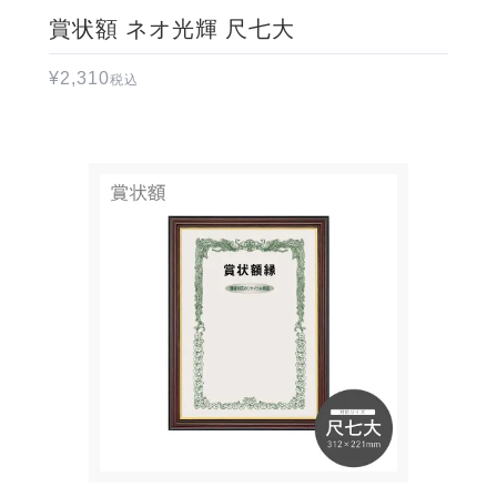
賞状額 ネオ光輝 尺七大
¥
2,310
税込