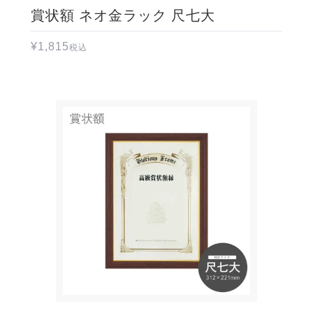
賞状額 ネオ金ラック 尺七大
¥
1,815
税込