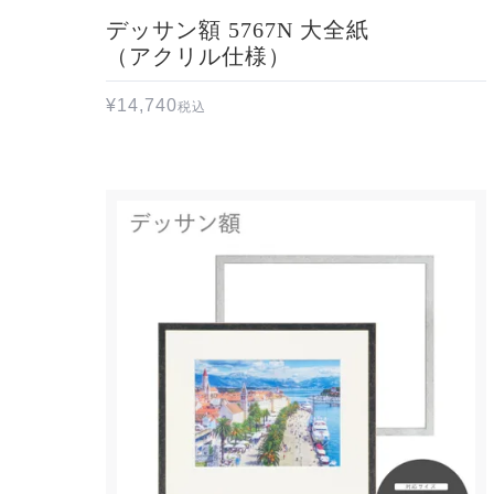
デッサン額 5767N 大全紙
（アクリル仕様）
¥
14,740
税込