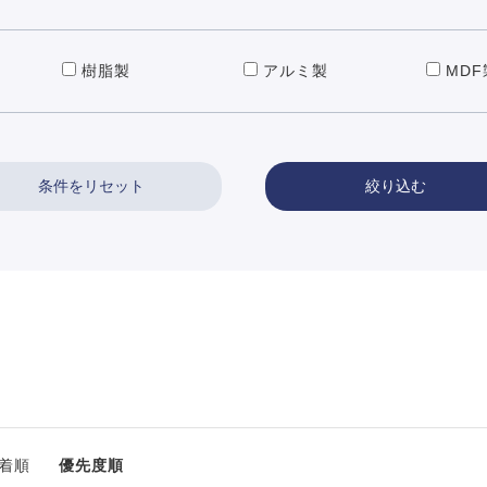
樹脂製
アルミ製
MDF
絞り込む
着順
優先度順