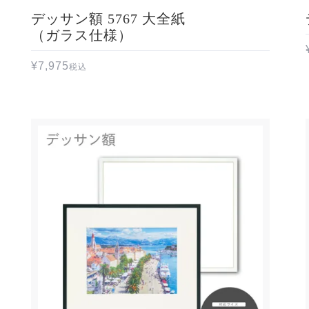
デッサン額 5767 大全紙
（ガラス仕様）
¥
7,975
税込