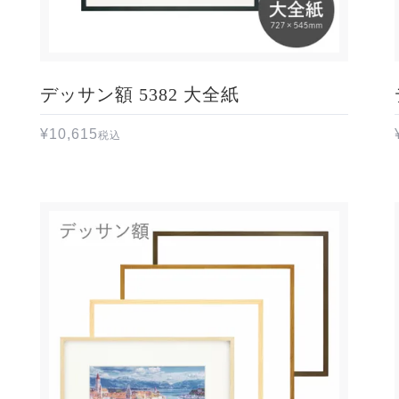
デッサン額 5382 大全紙
¥
10,615
税込