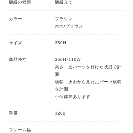
額縁の種類
額縁立て
カラー
ブラウン
木地/ブラウン
サイズ
350H
商品外寸
350H･110W
高さ 足パーツを付けた状態で計
測
横幅 正面から見た足パーツ横幅
を計測
※個体差あります
重量
320g
フレーム幅