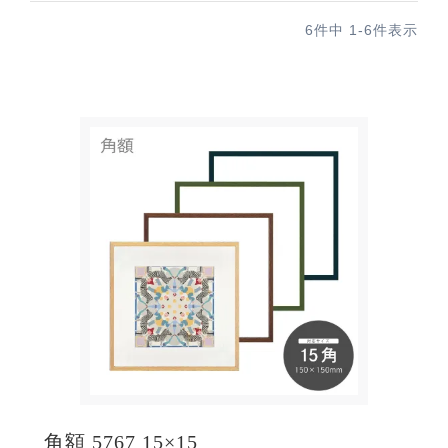
6
件中
1
-
6
件表示
角額 5767 15×15