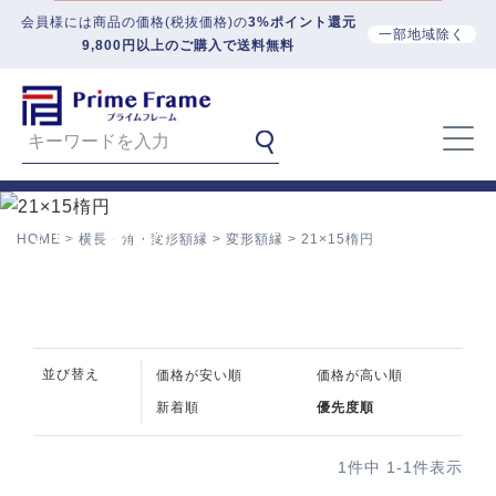
会員様には商品の価格(税抜価格)の
3%ポイント還元
一部地域除く
9,800円以上のご購入で送料無料
21×15楕円
HOME
横長・角・変形額縁
変形額縁
21×15楕円
並び替え
価格が安い順
価格が高い順
新着順
優先度順
1
件中
1
-
1
件表示