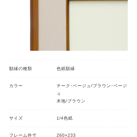
額縁の種類
色紙額縁
カラー
チーク･ベージュ/ブラウン･ベージ
ュ
木地/ブラウン
サイズ
1/4色紙
フレーム外寸
260×233