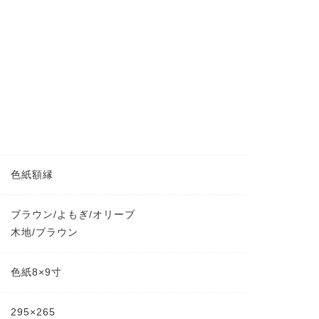
色紙額縁
ブラウン/よもぎ/オリーブ
木地/ブラウン
色紙8×9寸
295×265