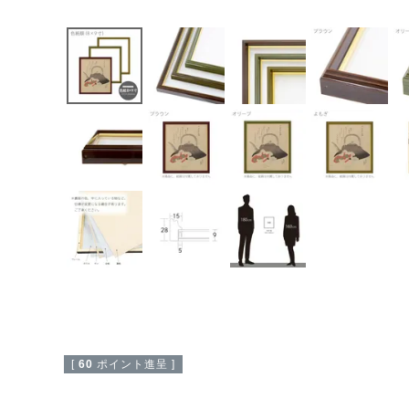
[
60
ポイント進呈 ]