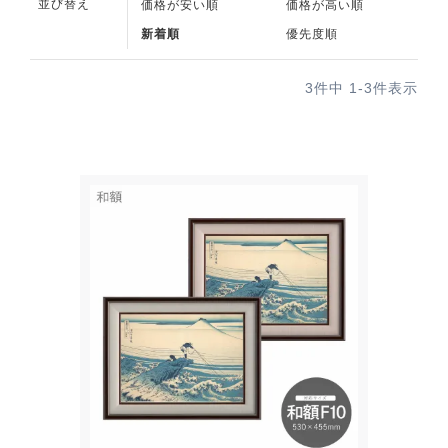
並び替え
価格が安い順
価格が高い順
新着順
優先度順
3
件中
1
-
3
件表示