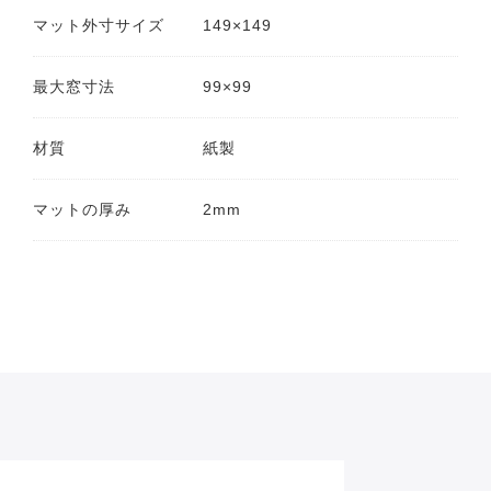
マット外寸サイズ
149×149
最大窓寸法
99×99
材質
紙製
マットの厚み
2mm