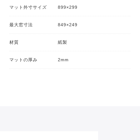
マット外寸サイズ
899×299
最大窓寸法
849×249
材質
紙製
マットの厚み
2mm