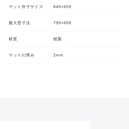
マット外寸サイズ
849×659
最大窓寸法
799×609
材質
紙製
マットの厚み
2mm