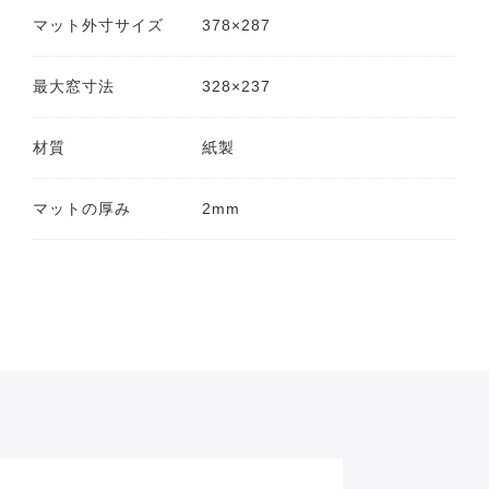
マット外寸サイズ
378×287
最大窓寸法
328×237
材質
紙製
マットの厚み
2mm