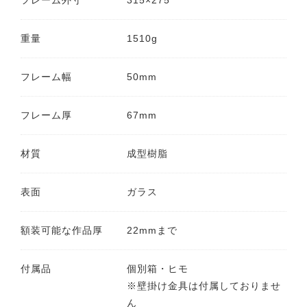
フレーム外寸
315×275
重量
1510g
フレーム幅
50mm
フレーム厚
67mm
材質
成型樹脂
表面
ガラス
額装可能な作品厚
22mmまで
付属品
個別箱・ヒモ
※壁掛け金具は付属しておりませ
ん