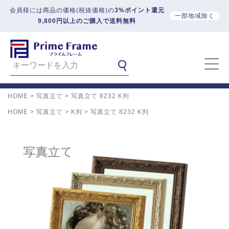
会員様には商品の価格(税抜価格)の
3%ポイント還元
一部地域除く
9,800円以上のご購入で送料無料
HOME
写真立て
写真立て 8232 K判
HOME
写真立て
K判
写真立て 8232 K判