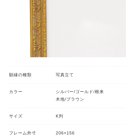
額縁の種類
写真立て
カラー
シルバー/ゴールド/根来
木地/ブラウン
サイズ
K判
フレーム外寸
206×156